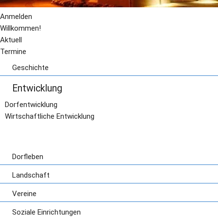
Anmelden
Willkommen!
Aktuell
Termine
Geschichte
Geschichte
Entwicklung
Drachensage
Römerzeit
Dorfentwicklung
St. Adelheid
Wirtschaftliche Entwicklung
Der Riese aus Pont
Dorfleben
Aktivitäten und Veranstaltungen
Landschaft
Hymne
Grünflächen
Ponter Pädsche
Vereine
Rad- und Wanderwege
Ausschuss "Soziales"
Soziale Einrichtungen