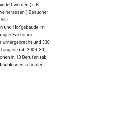
delt werden (z. B. 
einerassen ) Besucher 
lle 
en und Hofgebäude im 
igen Faktor im 
 untergebracht und 330 
fangene (ab 2004: 30), 
onen in 13 Berufen (ab 
schlusses ist in der 