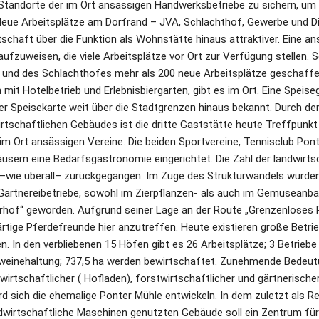
 Standorte der im Ort ansässigen Handwerksbetriebe zu sichern, um d
Neue Arbeitsplätze am Dorfrand – JVA, Schlachthof, Gewerbe und Di
schaft über die Funktion als Wohnstätte hinaus attraktiver. Eine an
fzuweisen, die viele Arbeitsplätze vor Ort zur Verfügung stellen. So
 und des Schlachthofes mehr als 200 neue Arbeitsplätze geschaffen
mit Hotelbetrieb und Erlebnisbiergarten, gibt es im Ort. Eine Speise
er Speisekarte weit über die Stadtgrenzen hinaus bekannt. Durch d
rtschaftlichen Gebäudes ist die dritte Gaststätte heute Treffpunkt 
 im Ort ansässigen Vereine. Die beiden Sportvereine, Tennisclub Pon
äusern eine Bedarfsgastronomie eingerichtet. Die Zahl der landwirtsc
 –wie überall– zurückgegangen. Im Zuge des Strukturwandels wurden 
Gärtnereibetriebe, sowohl im Zierpflanzen- als auch im Gemüseanba
erhof“ geworden. Aufgrund seiner Lage an der Route „Grenzenloses Rei
ige Pferdefreunde hier anzutreffen. Heute existieren große Betriebe
n. In den verbliebenen 15 Höfen gibt es 26 Arbeitsplätze; 3 Betriebe
weinehaltung; 737,5 ha werden bewirtschaftet. Zunehmende Bedeutun
wirtschaftlicher ( Hofladen), forstwirtschaftlicher und gärtnerische
rd sich die ehemalige Ponter Mühle entwickeln. In dem zuletzt als Re
dwirtschaftliche Maschinen genutzten Gebäude soll ein Zentrum für