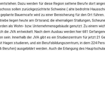
entstehen. Dazu werden für diese Region seltene Berufe dort angesie
schoss sollen zurückgezüchtete Schweine ( alte bedrohte Hausschw
geplante Bauerncafe wird zu einer Bereicherung für den Ort führen. A
triebe liegen heute am Ortsrand; die ehemaligen Stallungen, Scheun
werden als Wohn- bzw. Unternehmensgebäude genutzt. Zu einem wicht
ich die JVA entwickelt. Nach dem Ausbau werden hier 681 Gefangene
n sein. Innerhalb der JVA gibt es ein Studienzentrum für jetzt 21 Ge
tät Hagen studieren, und ein Berufsbildungszentrum, in dem 224 Pers
6 Berufen) ausgebildet werden. Auch die Erlangung des Hauptschulab