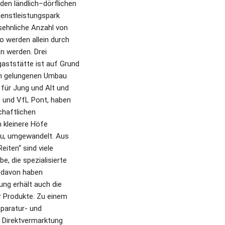
en ländlich–dörflichen 
enstleistungspark 
sehnliche Anzahl von 
 werden allein durch 
 werden. Drei 
gaststätte ist auf Grund 
en gelungenen Umbau 
für Jung und Alt und 
t und VfL Pont, haben 
haftlichen 
kleinere Höfe 
u, umgewandelt. Aus 
ten“ sind viele 
, die spezialisierte 
 davon haben 
g erhält auch die 
r Produkte. Zu einem 
paratur- und 
 Direktvermarktung 