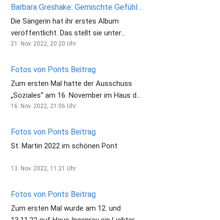
dem Titel „Gemischte Gefühle“
Barbara Greshake: Gemischte Gefühle in Lieder gepackt
erwerben.
Die Sängerin hat ihr erstes Album
veröffentlicht. Das stellt sie unter
anderem auch bei einem Konzert in
21. Nov. 2022, 20:20
Uhr
ihrem Heimatort Pont vor. Warum sie
nach Köln gezogen ist. Und warum sie
Fotos von Ponts Beitrag
mehr Planungssicherheit will.
Zum ersten Mal hatte der Ausschuss
„Soziales“ am 16. November im Haus der
Vereine ein Mensch-ärgere-dich-nicht-
16. Nov. 2022, 21:06
Uhr
Turnier ausgerichtet. Nach Kaffee und
Kuchen stellten sich die Besucher/innen
Fotos von Ponts Beitrag
dem Wettbewerb. Der Sieger/die Siegerin
St. Martin 2022 im schönen Pont
dieses Turnier konnte dann diesen Pokal
mit nach Hause nehmen, den die
13. Nov. 2022, 11:21
Uhr
Volksbank an der Niers gestiftet hatte.
Fotos von Ponts Beitrag
Zum ersten Mal wurde am 12. und
13.11.22 auf Haus Ingenray ein Lichter-