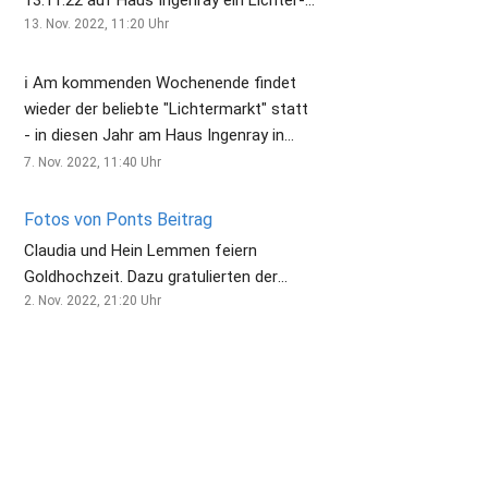
markt durchgeführt. In diesem tollen
13. Nov. 2022, 11:20
Uhr
Ambiente wurden verschiedene Kunst-
und Handwerksprodukte angeboten.
ℹ Am kommenden Wochenende findet
Dazu gehörten aber auch Stände, die für
wieder der beliebte "Lichtermarkt" statt
das körperliche Wohl sorgten mit
- in diesen Jahr am Haus Ingenray in
Glühwein, Maronen, Waffeln oder
Pont! ⭐️🍷🌭 ⏱ Öffnungszeiten: 👉
7. Nov. 2022, 11:40
Uhr
Reibekuchen.
Samstag - 14 bis 21 Uhr 👉 Sonntag -
11 bis 17 Uhr ✅ Der Lichtermarkt ist kein
Fotos von Ponts Beitrag
kommerzieller Markt - die
Claudia und Hein Lemmen feiern
Verkaufserlöse der Getränke- und
Goldhochzeit. Dazu gratulierten der
Speisestände werden wieder für soziale
stellvertretende Vorsitzende des
2. Nov. 2022, 21:20
Uhr
Zwecke gespendet! 😀👏 ___ 📷 Foto:
Heimat- und Fördervereins Markus
Veranstalter
Hacks und der Ponter Ortsbürgermeister
Robert Dams. Zu den Gratulanten
gehörten natürlich auch die
ehrenamtlichen Mitarbeiter/innen des
Lünebörgers. Auch die Fahnen wurden
zu Ehren des Goldpaars geschwungen