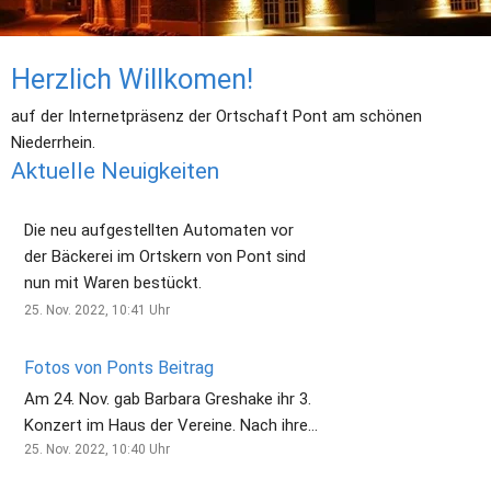
Herzlich Willkomen!
auf der Internetpräsenz der Ortschaft Pont am schönen 
Niederrhein.
Aktuelle Neuigkeiten
Die neu aufgestellten Automaten vor
der Bäckerei im Ortskern von Pont sind
nun mit Waren bestückt.
25. Nov. 2022, 10:41
Uhr
Fotos von Ponts Beitrag
Am 24. Nov. gab Barbara Greshake ihr 3.
Konzert im Haus der Vereine. Nach ihren
tollen Musikbeiträgen konnten die
25. Nov. 2022, 10:40
Uhr
Besucher/innen Barbara’s erste CD mit