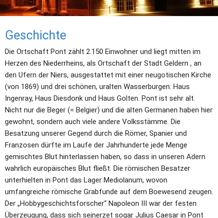
Geschichte
Die Ortschaft Pont zählt 2.150 Einwohner und liegt mitten im 
Herzen des Niederrheins, als Ortschaft der Stadt Geldern , an 
den Ufern der Niers, ausgestattet mit einer neugotischen Kirche 
(von 1869) und drei schönen, uralten Wasserburgen: Haus 
Ingenray, Haus Diesdonk und Haus Golten. Pont ist sehr alt. 
Nicht nur die Beger (= Belgier) und die alten Germanen haben hier 
gewohnt, sondern auch viele andere Volksstämme. Die 
Besatzung unserer Gegend durch die Römer, Spanier und 
Franzosen dürfte im Laufe der Jahrhunderte jede Menge 
gemischtes Blut hinterlassen haben, so dass in unseren Adern 
wahrlich europäisches Blut fließt. Die römischen Besatzer 
unterhielten in Pont das Lager Mediolanum, wovon 
umfangreiche römische Grabfunde auf dem Boewesend zeugen. 
Der „Hobbygeschichtsforscher“ Napoleon III war der festen 
Überzeugung, dass sich seinerzet sogar Julius Caesar in Pont 