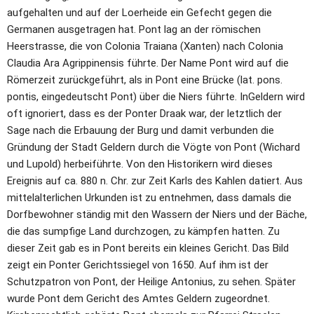
aufgehalten und auf der Loerheide ein Gefecht gegen die 
Germanen ausgetragen hat. Pont lag an der römischen 
Heerstrasse, die von Colonia Traiana (Xanten) nach Colonia 
Claudia Ara Agrippinensis führte. Der Name Pont wird auf die 
Römerzeit zurückgeführt, als in Pont eine Brücke (lat. pons. 
pontis, eingedeutscht Pont) über die Niers führte. InGeldern wird 
oft ignoriert, dass es der Ponter Draak war, der letztlich der 
Sage nach die Erbauung der Burg und damit verbunden die 
Gründung der Stadt Geldern durch die Vögte von Pont (Wichard 
und Lupold) herbeiführte. Von den Historikern wird dieses 
Ereignis auf ca. 880 n. Chr. zur Zeit Karls des Kahlen datiert. Aus 
mittelalterlichen Urkunden ist zu entnehmen, dass damals die 
Dorfbewohner ständig mit den Wassern der Niers und der Bäche, 
die das sumpfige Land durchzogen, zu kämpfen hatten. Zu 
dieser Zeit gab es in Pont bereits ein kleines Gericht. Das Bild 
zeigt ein Ponter Gerichtssiegel von 1650. Auf ihm ist der 
Schutzpatron von Pont, der Heilige Antonius, zu sehen. Später 
wurde Pont dem Gericht des Amtes Geldern zugeordnet. 