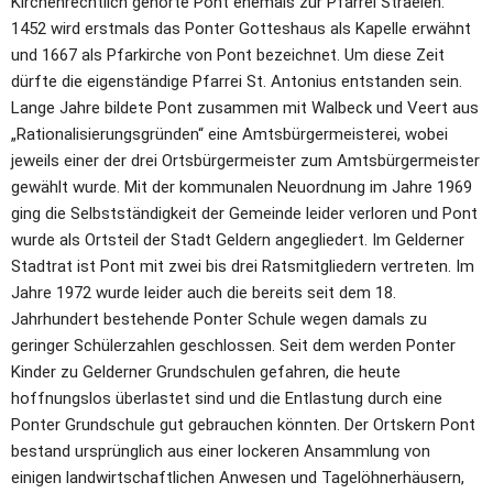
Kirchenrechtlich gehörte Pont ehemals zur Pfarrei Straelen. 
1452 wird erstmals das Ponter Gotteshaus als Kapelle erwähnt 
und 1667 als Pfarkirche von Pont bezeichnet. Um diese Zeit 
dürfte die eigenständige Pfarrei St. Antonius entstanden sein. 
Lange Jahre bildete Pont zusammen mit Walbeck und Veert aus 
„Rationalisierungsgründen“ eine Amtsbürgermeisterei, wobei 
jeweils einer der drei Ortsbürgermeister zum Amtsbürgermeister 
gewählt wurde. Mit der kommunalen Neuordnung im Jahre 1969 
ging die Selbstständigkeit der Gemeinde leider verloren und Pont 
wurde als Ortsteil der Stadt Geldern angegliedert. Im Gelderner 
Stadtrat ist Pont mit zwei bis drei Ratsmitgliedern vertreten. Im 
Jahre 1972 wurde leider auch die bereits seit dem 18. 
Jahrhundert bestehende Ponter Schule wegen damals zu 
geringer Schülerzahlen geschlossen. Seit dem werden Ponter 
Kinder zu Gelderner Grundschulen gefahren, die heute 
hoffnungslos überlastet sind und die Entlastung durch eine 
Ponter Grundschule gut gebrauchen könnten. Der Ortskern Pont 
bestand ursprünglich aus einer lockeren Ansammlung von 
einigen landwirtschaftlichen Anwesen und Tagelöhnerhäusern, 