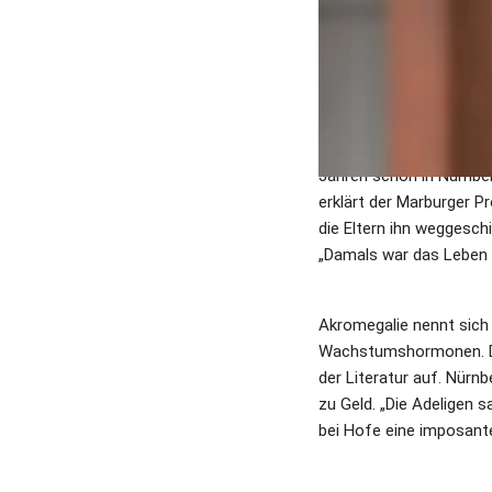
Für Professor Aumüller i
durchaus um einen Übert
„Francken von Pont“. Der
wirklich. Professor Aum
Schützenhilfe. Doch der
Nürnberger Druck aus de
Jahren schon in Nürnber
erklärt der Marburger Pr
die Eltern ihn weggeschi
„Damals war das Leben re
Akromegalie nennt sich d
Wachstumshormonen. Der
der Literatur auf. Nürn
zu Geld. „Die Adeligen 
bei Hofe eine imposant