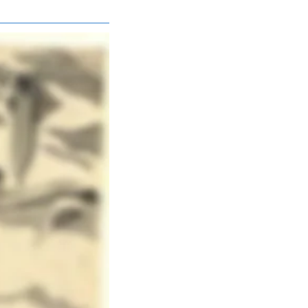
lt und schon 2,30 
sität Marburg