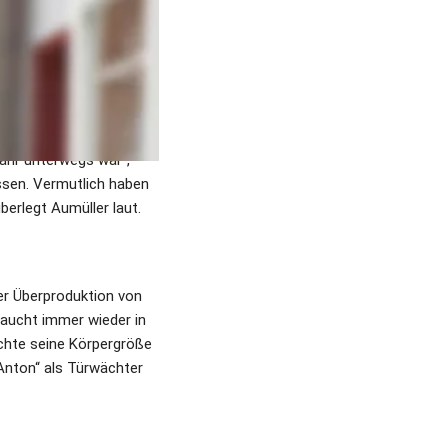
men könne es sich 
k de Pont“ oder 
e von Geldern gibt es 
eimatforscher um 
as nicht. Der 
. „Wenn er mit 14 
hr unterwegs war“, 
ssen. Vermutlich haben 
erlegt Aumüller laut. 
er Überproduktion von 
ucht immer wieder in 
chte seine Körpergröße 
Anton“ als Türwächter 