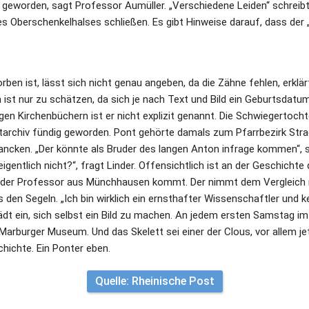
t geworden, sagt Professor Aumüller. „Verschiedene Leiden“ schreibt 
es Oberschenkelhalses schließen. Es gibt Hinweise darauf, dass der „
rben ist, lässt sich nicht genau angeben, da die Zähne fehlen, erklär
st nur zu schätzen, da sich je nach Text und Bild ein Geburtsdatu
igen Kirchenbüchern ist er nicht explizit genannt. Die Schwiegertocht
tarchiv fündig geworden. Pont gehörte damals zum Pfarrbezirk Strae
rancken. „Der könnte als Bruder des langen Anton infrage kommen“, si
igentlich nicht?“, fragt Linder. Offensichtlich ist an der Geschichte 
 der Professor aus Münchhausen kommt. Der nimmt dem Vergleich 
den Segeln. „Ich bin wirklich ein ernsthafter Wissenschaftler und ke
ädt ein, sich selbst ein Bild zu machen. An jedem ersten Samstag im
Marburger Museum. Und das Skelett sei einer der Clous, vor allem jet
hichte. Ein Ponter eben.
Quelle: Rheinische Post