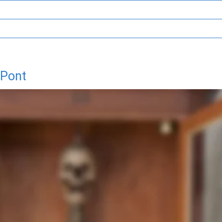
 Pont
 Dr. Gerhard Aumüller ist davon überzeugt, dass der „Gigant von Hel
t des 2,45 Meter großen Mannes existiert noch und kann in der Mar
n. Bekannt ist der riesenhafte Mann als „Langer Anton“. Und der so
ite Welt gewandert sein.
rich entdeckte mit der Leiterin des Marburger Museums anatomicum, 
itt eines „Antonij Franckenpoint auß Gellern“, einem Mann von „unge
hte einen weiteren Druck ausfindig von einem „Anthoni Franck aus de
reieinhalb Ellen maß. Umgerechnet sind das 2,30 Meter.