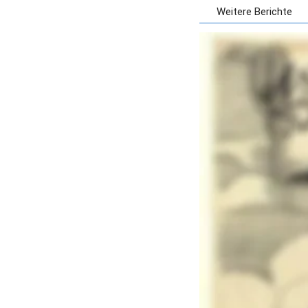
Weitere Berichte
Flugblatt aus dem Jahre
Meter groß, ein Jahr na
Quelle: Emil-von-Behring