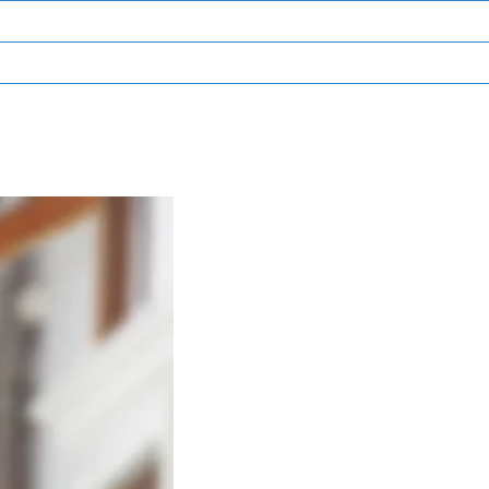
mstedt“ in Pont 
burger Anatomischen 
ll ursprünglich vom 
Professor Dr. Birte 
wöhnlicher Größe und 
m Land zu Gellern“, der 