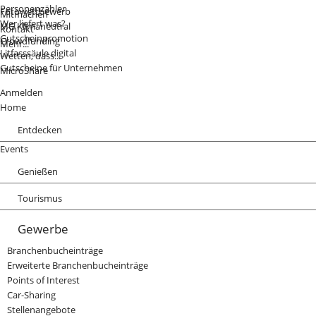
Personenzähler
Fotowettbewerb
Mitmachen
Wer liefert was?
MG Klimaneutral
Kontakt
Gutscheinpromotion
Crowdfunding
Mehr...
Litfasssäule digital
Wetten, dass...
Gutscheine für Unternehmen
MicroShare
Anmelden
Home
Entdecken
Sehenswürdigkeiten
Events
Kunst
Genießen
Vereinswelt
Gastronomie
MG Helden
Tourismus
Nachtleben
E-Services
Touren
Freizeit
Gewerbe
Übernachten
Tickets
Planung
Branchenbucheinträge
Wissenswert
Erweiterte Branchenbucheinträge
Schnitzeljagd
Points of Interest
Car-Sharing
Stellenangebote