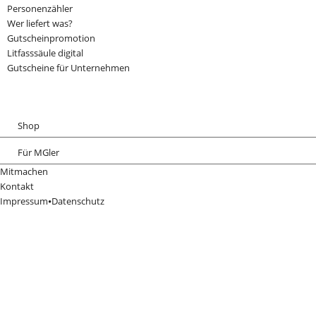
Personenzähler
Wer liefert was?
Gutscheinpromotion
Litfasssäule digital
Gutscheine für Unternehmen
Shop
Merchandising
Für MGler
Glücksrad
Mitmachen
Fotowettbewerb
Kontakt
MG Klimaneutral
Impressum
⦁
Datenschutz
Crowdfunding
Wetten, dass...
MicroShare