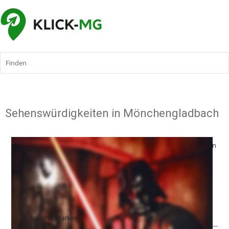
Finden
Sehenswürdigkeiten in Mönchengladbach
Stars of the Galaxy -
 Willkommen im alten Kaiserbad. Willkommen 
auf 1000 Quadratmetern voller galaktischer und intergalaktischer 
Exponate aus der Zukunft. Unsere eigene Geschichte beginnt 2005, 
als drei Sammler gemeinsam beschlossen, ihre Exponate der 
Öffentlichkeit zugänglich zu machen. Ein absoluter Geheimtipp für 
Fans und Sammler.
Infos und Marken