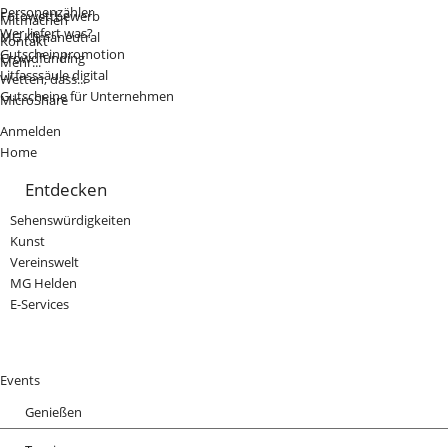
Personenzähler
Fotowettbewerb
Mitmachen
Wer liefert was?
MG Klimaneutral
Kontakt
Gutscheinpromotion
Crowdfunding
Mehr...
Litfasssäule digital
Wetten, dass...
Gutscheine für Unternehmen
MicroShare
Anmelden
Home
Entdecken
Sehenswürdigkeiten
Kunst
Vereinswelt
MG Helden
E-Services
Events
Genießen
Gastronomie