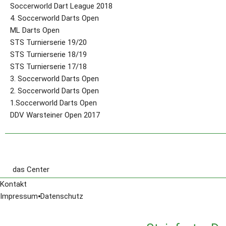
Soccerworld Dart League 2018
4. Soccerworld Darts Open
ML Darts Open
STS Turnierserie 19/20
STS Turnierserie 18/19
STS Turnierserie 17/18
3. Soccerworld Darts Open
2. Soccerworld Darts Open
1.Soccerworld Darts Open
DDV Warsteiner Open 2017
das Center
Aktuell
Kontakt
Öffnungszeiten
Impressum
⦁
Datenschutz
Anfahrt
sportsbar