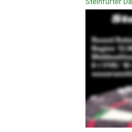
Steinfurter D
Partyhütte
Bilder
Impressum