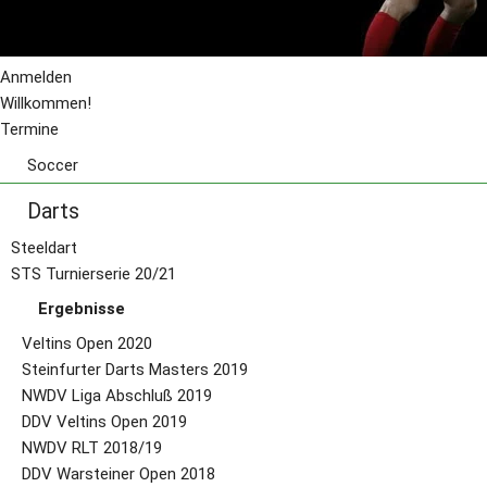
Anmelden
Willkommen!
Termine
Soccer
Fussball Courts
Darts
Preise
Buchungsanfrage
Steeldart
Kindergeburtstag
STS Turnierserie 20/21
Ergebnisse
Veltins Open 2020
Steinfurter Darts Masters 2019
NWDV Liga Abschluß 2019
DDV Veltins Open 2019
NWDV RLT 2018/19
DDV Warsteiner Open 2018