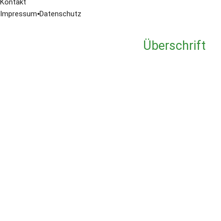
Kontakt
ML Darts Open
Impressum
⦁
Datenschutz
STS Turnierserie 19/20
STS Turnierserie 18/19
STS Turnierserie 17/18
Überschrift
3. Soccerworld Darts Open
2. Soccerworld Darts Open
1.Soccerworld Darts Open
DDV Warsteiner Open 2017