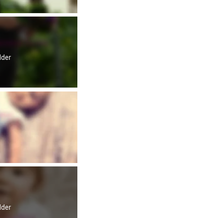
lder
lder