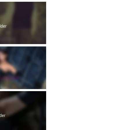
lder
der