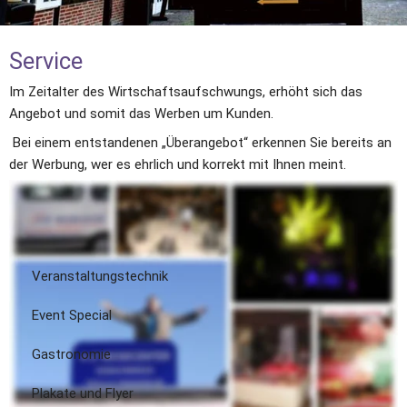
Service
Im Zeitalter des Wirtschaftsaufschwungs, erhöht sich das 
Angebot und somit das Werben um Kunden. 
 Bei einem entstandenen „Überangebot“ erkennen Sie bereits an 
der Werbung, wer es ehrlich und korrekt mit Ihnen meint. 
Damit Kunden, Gäste und Interessenten zu Ihnen finden, sollten 
Sie nichts dem Zufall überlassen. 
 Wir helfen Ihnen gerne dabei !
Veranstaltungstechnik
Event Special
Gastronomie
Plakate und Flyer