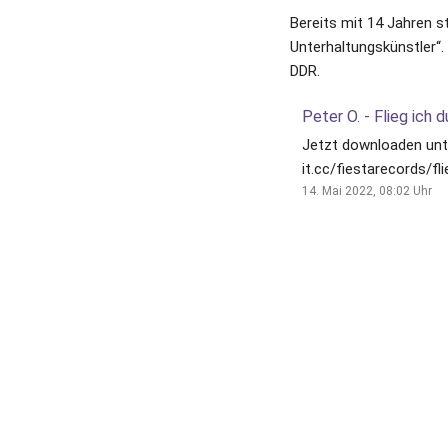
Bereits mit 14 Jahren s
Unterhaltungskünstler“.
DDR.
Jetzt downloaden unte
it.cc/fiestarecords/fl
feiert im April 2023 s
14. Mai 2022, 08:02
Uhr
und steht berei...