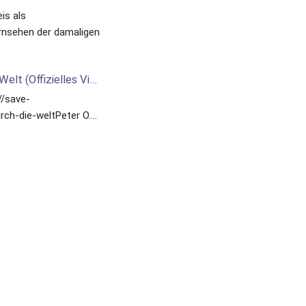
s als 
rnsehen der damaligen 
Peter O. - Flieg ich durch die Welt (Offizielles Video)
//save-
urch-die-weltPeter O.
hriges Bühnenjubiläum