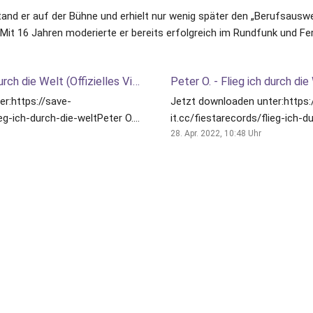
tand er auf der Bühne und erhielt nur wenig später den „Berufsauswei
 Mit 16 Jahren moderierte er bereits erfolgreich im Rundfunk und Fe
Peter O. - Flieg ich durch die Welt (Offizielles Video)
r:https://save-
Jetzt downloaden unter:https:
ieg-ich-durch-die-weltPeter O.
it.cc/fiestarecords/flieg-ich-d
ein 50-jähriges Bühnenjubiläum
feiert im April 2023 sein 50-jä
28. Apr. 2022, 10:48
Uhr
und steht berei...