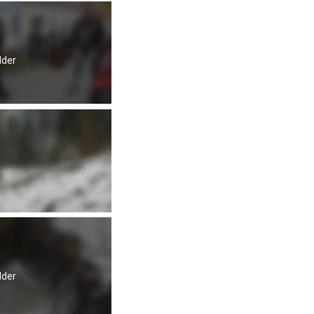
lder
lder