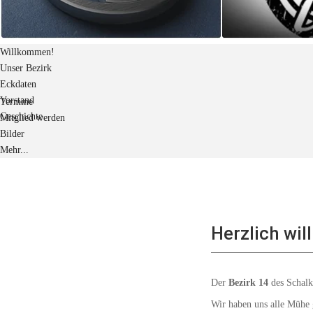
Willkommen!
Unser Bezirk
Eckdaten
Vorstand
Termine
Geschichte
Mitglied werden
Bilder
Mehr...
Herzlich wi
Der
 Bezirk 14
 des Schalk
Wir haben uns alle Mühe g