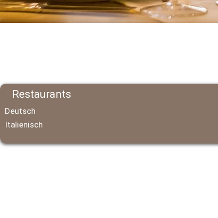
Anmelden
Start
Über mich
News
Restaurants
Deutsch
Italienisch
Discotheken
Szene-Bars
Hotels
GFGHs