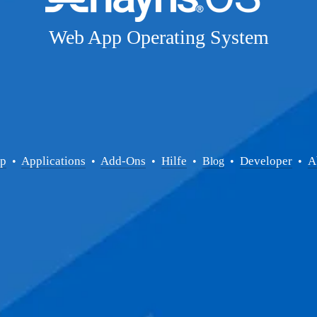
Web App Operating System
up
Applications
Add-Ons
Hilfe
Developer
A
  • 
  • 
  •  
  •  
Blog
  •  
  •  