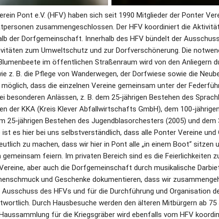
ein Pont e.V. (HFV) haben sich seit 1990 Mitglieder der Ponter Verein
atpersonen zusammengeschlossen. Der HFV koordiniert die Aktivität
alb der Dorfgemeinschaft. Innerhalb des HFV bündelt der Ausschuss
ivitäten zum Umweltschutz und zur Dorfverschönerung. Die notwend
lumenbeete im öffentlichen Straßenraum wird von den Anliegern dur
 z. B. die Pflege von Wanderwegen, der Dorfwiese sowie die Neube
 möglich, dass die einzelnen Vereine gemeinsam unter der Federfüh
ei besonderen Anlässen, z. B. dem 25-jährigen Bestehen des Sprachh
en der KKA (Kreis Klever Abfallwirtschafts GmbH), dem 100-jährige
em 25-jährigen Bestehen des Jugendblasorchesters (2005) und dem 3
ist es hier bei uns selbstverständlich, dass alle Ponter Vereine und 
eutlich zu machen, dass wir hier in Pont alle „in einem Boot“ sitzen
 gemeinsam feiern. Im privaten Bereich sind es die Feierlichkeiten z
 Vereine, aber auch die Dorfgemeinschaft durch musikalische Darbiet
henschmuck und Geschenke dokumentieren, dass wir zusammengehö
in Ausschuss des HFVs und für die Durchführung und Organisation 
twortlich. Durch Hausbesuche werden den älteren Mitbürgern ab 75 
he Haussammlung für die Kriegsgräber wird ebenfalls vom HFV koordini