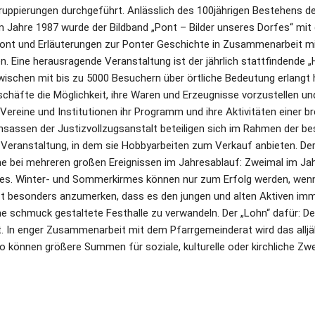
ruppierungen durchgeführt. Anlässlich des 100jährigen Bestehens d
m Jahre 1987 wurde der Bildband „Pont – Bilder unseres Dorfes“ mit d
Pont und Erläuterungen zur Ponter Geschichte in Zusammenarbeit mit
. Eine herausragende Veranstaltung ist der jährlich stattfindende „
wischen mit bis zu 5000 Besuchern über örtliche Bedeutung erlangt ha
chäfte die Möglichkeit, ihre Waren und Erzeugnisse vorzustellen und
 Vereine und Institutionen ihr Programm und ihre Aktivitäten einer bre
Insassen der Justizvollzugsanstalt beteiligen sich im Rahmen der be
 Veranstaltung, in dem sie Hobbyarbeiten zum Verkauf anbieten. Der
e bei mehreren großen Ereignissen im Jahresablauf: Zweimal im Jahr 
s. Winter- und Sommerkirmes können nur zum Erfolg werden, wenn a
ist besonders anzumerken, dass es den jungen und alten Aktiven immer
ne schmuck gestaltete Festhalle zu verwandeln. Der „Lohn“ dafür: Der 
lt. In enger Zusammenarbeit mit dem Pfarrgemeinderat wird das alljäh
 So können größere Summen für soziale, kulturelle oder kirchliche Zw