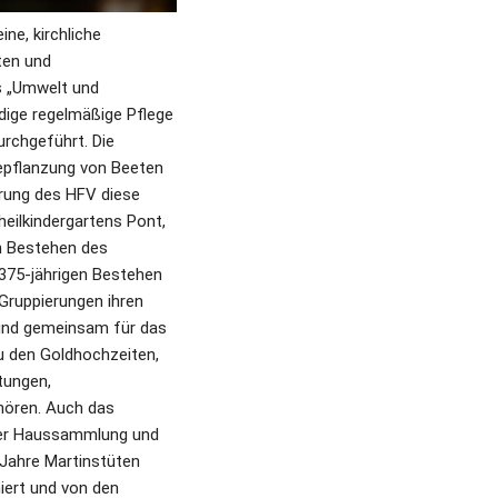
e, kirchliche 
en und 
 „Umwelt und 
ige regelmäßige Pflege 
chgeführt. Die 
pflanzung von Beeten 
rung des HFV diese 
eilkindergartens Pont, 
n Bestehen des 
75-jährigen Bestehen 
Gruppierungen ihren 
 und gemeinsam für das 
u den Goldhochzeiten, 
ungen, 
ren. Auch das 
der Haussammlung und 
Jahre Martinstüten 
ert und von den 