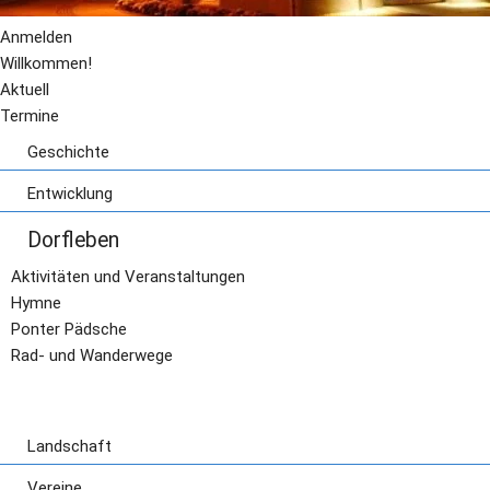
Anmelden
Willkommen!
Aktuell
Termine
Geschichte
Geschichte
Entwicklung
Drachensage
Dorfentwicklung
Römerzeit
Dorfleben
Wirtschaftliche Entwicklung
St. Adelheid
Aktivitäten und Veranstaltungen
Der Riese aus Pont
Hymne
Ponter Pädsche
Rad- und Wanderwege
Landschaft
Grünflächen
Vereine