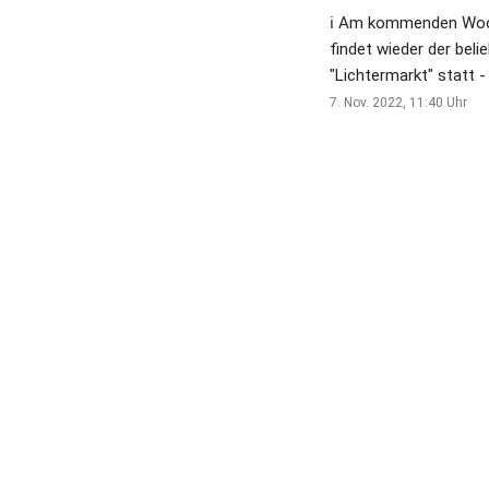
ℹ Am kommenden Wo
findet wieder der beli
"Lichtermarkt" statt -
Jahr am Haus Ingenray
7. Nov. 2022, 11:40
Uhr
🍷🌭 ⏱ Öffnungszeiten: 👉
Samstag - 14 bis 21 Uhr
Sonntag - 11 bis 17 Uhr ✅ 
Lichtermarkt ist kein 
Markt - die Verkaufse
Getränke- und Speise
werden wieder für so
gespendet! 😀👏 ___ 
Veranstalter