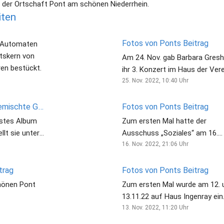
z der Ortschaft Pont am schönen Niederrhein.
iten
Fotos von Ponts Beitrag
n Automaten
rtskern von
Am 24. Nov. gab Barbara Gres
en bestückt.
ihr 3. Konzert im Haus der Vere
Nach ihren tollen Musikbeiträg
25. Nov. 2022, 10:40
Uhr
konnten die Besucher/innen
Barbara’s erste CD mit dem Tit
Barbara Greshake: Gemischte Gefühle in Lieder gepackt
Fotos von Ponts Beitrag
„Gemischte Gefühle“ erwerben
erstes Album
Zum ersten Mal hatte der
llt sie unter
Ausschuss „Soziales“ am 16.
em Konzert in
November im Haus der Vereine
16. Nov. 2022, 21:06
Uhr
 vor. Warum
Mensch-ärgere-dich-nicht-Turn
 ist. Und
ausgerichtet. Nach Kaffee und
trag
Fotos von Ponts Beitrag
Kuchen stellten sich die
chönen Pont
Zum ersten Mal wurde am 12. 
.
Besucher/innen dem Wettbewe
13.11.22 auf Haus Ingenray ein
Der Sieger/die Siegerin dieses
Lichter-markt durchgeführt. In
13. Nov. 2022, 11:20
Uhr
Turnier konnte dann diesen Po
diesem tollen Ambiente wurde