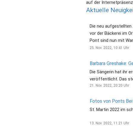
auf der Internetpräsen
Katholische Frauengemeinschaft
Aktuelle Neuigke
Kirchenchor St.Antonius
Kulturunterstützung linker Niederrhein e.V.
Landfrauengemeinschaft e.V.
Die neu aufgestellte
Messdiener
vor der Bäckerei im O
Musikverein Pont - Jugendblasorchester
Pont sind nun mit War
Ortsbauernschaft
25. Nov. 2022, 10:41
Uhr
Pfarrausschuss
St. Antonius-Sebastianus Bruderschaft
Tolkien Stammtisch Linker Niederrhein
Die Sängerin hat ihr 
VfL Pont
veröffentlicht. Das ste
anderem auch bei ein
21. Nov. 2022, 20:20
Uhr
ihrem Heimatort Pont
sie nach Köln gezogen
Fotos von Ponts Bei
warum sie mehr
St. Martin 2022 im s
Planungssicherheit will
13. Nov. 2022, 11:21
Uhr