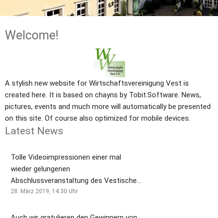
Welcome!
A stylish new website for Wirtschaftsvereinigung Vest is 
created here. It is based on chayns by Tobit.Software. News, 
pictures, events and much more will automatically be presented 
on this site. Of course also optimized for mobile devices.
Latest News
Tolle Videoimpressionen einer mal
wieder gelungenen
Abschlussveranstaltung des Vestischer
Unternehmenspreis 2019.
28. März 2019, 14:30
Uhr
Auch wir gratulieren den Gewinnern von