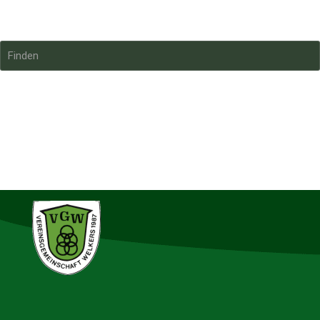
VGWelkers
Finden