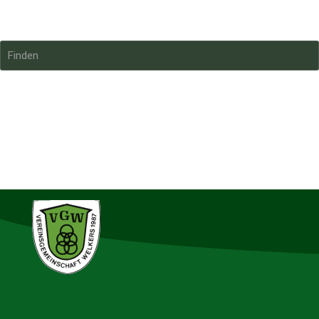
VGWelkers
Finden